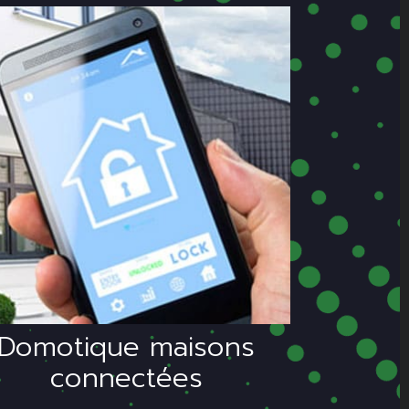
nstallation d'appareils
de domotique
permettant un
contrôle à distance
efficace.
Domotique maisons
connectées