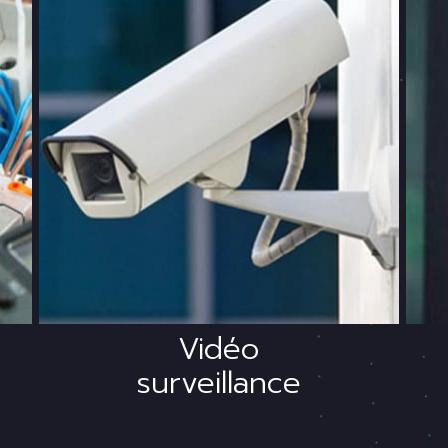
r
Protégez votre
s
domicile avec nos
s
équipements
d
professionnels de
vidéos surveillance.
Vidéo
surveillance