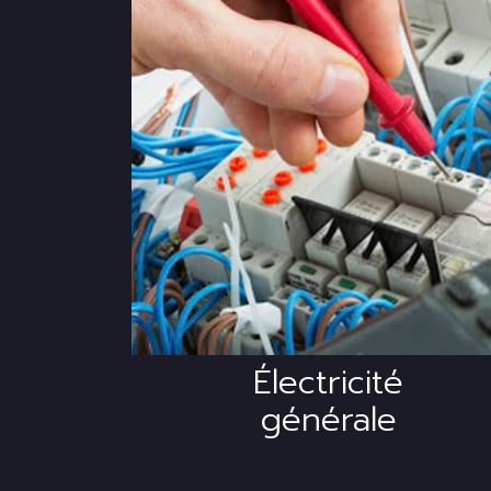
Nous intervenons su
toutes les installation
électriques.
Installation,
rénovation et
dépannage.
Électricité
générale