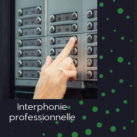
Nous installons des
ystèmes performants
'interphonie pour les
professionnels et les
particuliers.
Interphonie
professionnelle