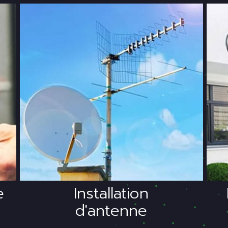
Spécialiste de
I
l'antenne, nous
proposons des
équipements dernière
génération.
e
Installation
d'antenne