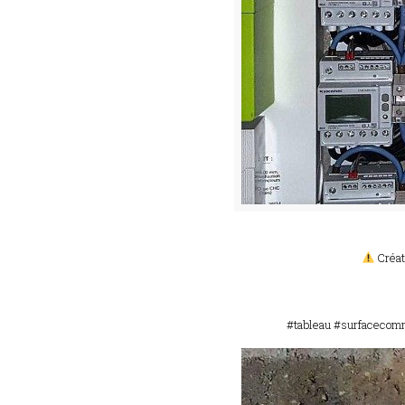
Créat
#tableau #surfacecomm