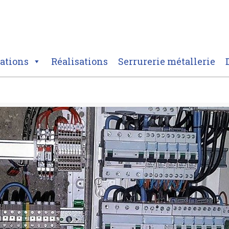
tations
Réalisations
Serrurerie métallerie