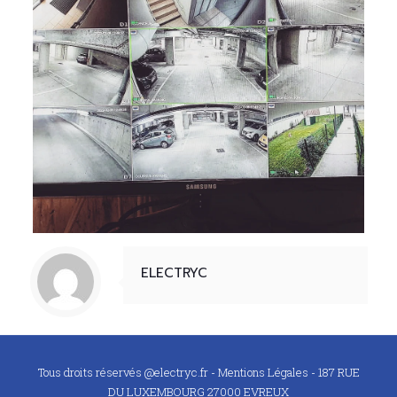
ELECTRYC
Tous droits réservés @electryc.fr -
Mentions Légales
- 187 RUE
DU LUXEMBOURG 27000 EVREUX