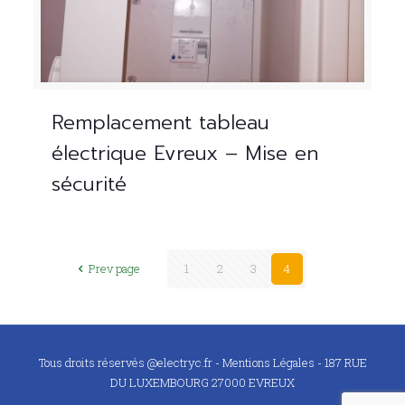
Remplacement tableau
électrique Evreux – Mise en
sécurité
Prev page
1
2
3
4
Tous droits réservés @electryc.fr -
Mentions Légales
- 187 RUE
DU LUXEMBOURG 27000 EVREUX